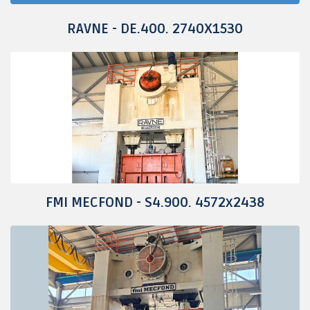
RAVNE - DE.400. 2740X1530
FMI MECFOND - S4.900. 4572x2438