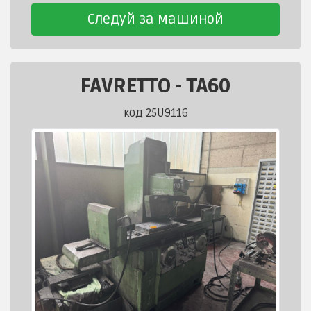
Следуй за машиной
FAVRETTO
-
TA60
код 25U9116