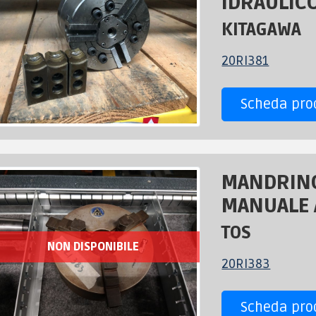
IDRAULICO
KITAGAWA
20RI381
Scheda pro
MANDRIN
MANUALE A
TOS
NON DISPONIBILE
20RI383
Scheda pro