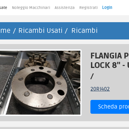
sate
Noleggio Macchinari
Assistenza
Registrati
Login
ome
Ricambi Usati
Ricambi
FLANGIA 
LOCK 8" - 
/
20RI402
Scheda pro