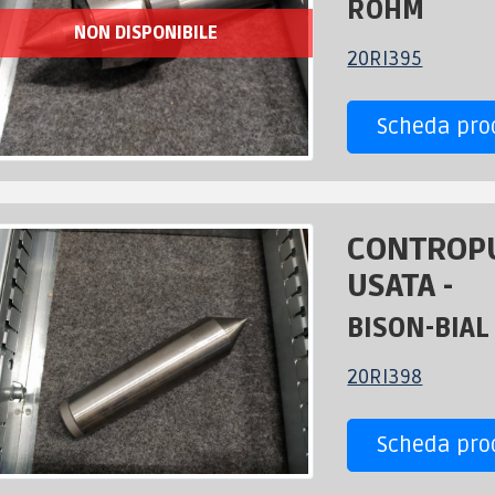
ROHM
NON DISPONIBILE
20RI395
Scheda pro
CONTROPU
USATA -
BISON-BIAL
20RI398
Scheda pro