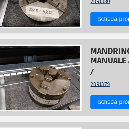
20RI380
Scheda pro
MANDRIN
MANUALE A
/
20RI379
Scheda pro