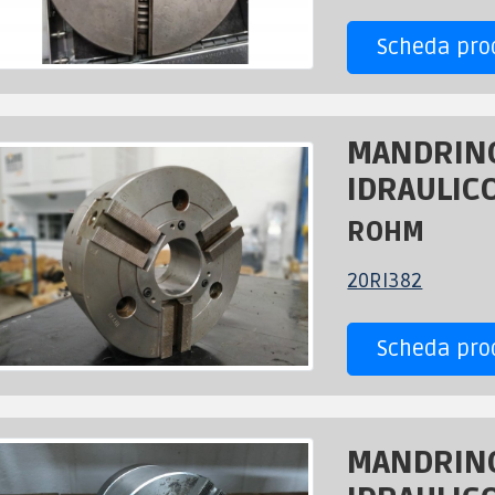
Scheda pro
MANDRIN
IDRAULICO
ROHM
20RI382
Scheda pro
MANDRIN