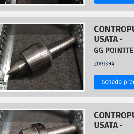
CONTROPU
USATA -
GG POINTT
20RI394
Scheda pro
CONTROPU
USATA -