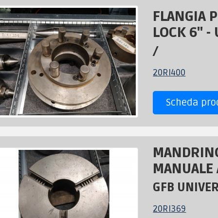
FLANGIA 
LOCK 6" - 
/
20RI400
Scheda pro
MANDRIN
MANUALE A
GFB UNIVE
20RI369