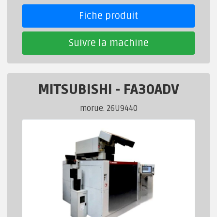
Fiche produit
Suivre la machine
MITSUBISHI
-
FA30ADV
morue. 26U9440