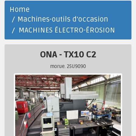
Home
Machines-outils d'occasion
MACHINES ÉLECTRO-ÉROSION
ONA
-
TX10 C2
morue. 25U9090