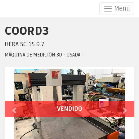
Menú
COORD3
COORD3 HERA SC 15.9.7
HERA SC 15.9.7
MÁQUINA DE MEDICIÓN 3D - USADA -
VENDIDO
Previous
Next