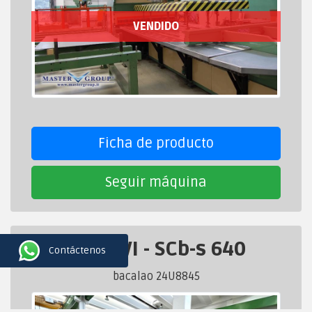
VENDIDO
Ficha de producto
Seguir máquina
SCHIAVI
-
SCb-s 640
Contáctenos
bacalao 24U8845