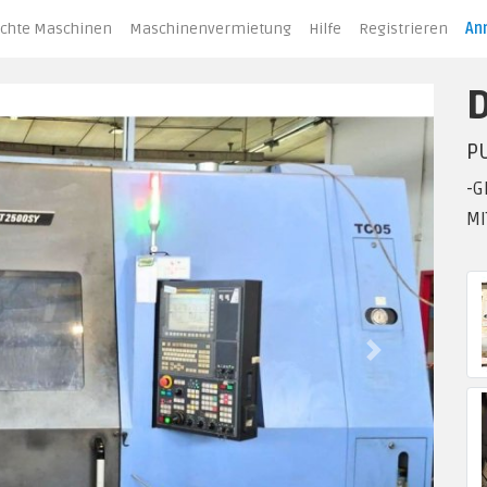
chte Maschinen
Maschinenvermietung
Hilfe
Registrieren
An
P
-G
MI
Next