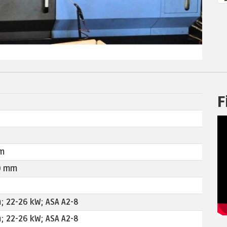
F
m
0 mm
; 22-26 kW; ASA A2-8
; 22-26 kW; ASA A2-8