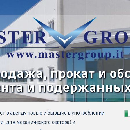
родажа, прокат и о
нта и подержанных
дает в аренду новые и бывшие в употреблении
, для механического сектора) и