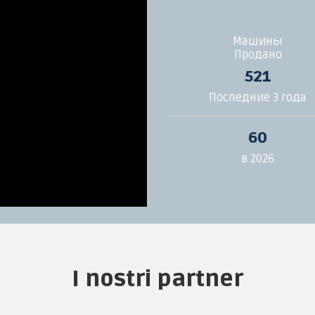
Машины
Продано
521
Последние 3 года
60
в 2026
I nostri partner