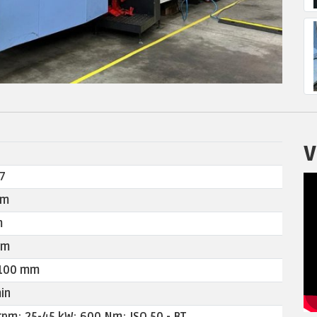
V
7
mm
m
mm
1100 mm
in