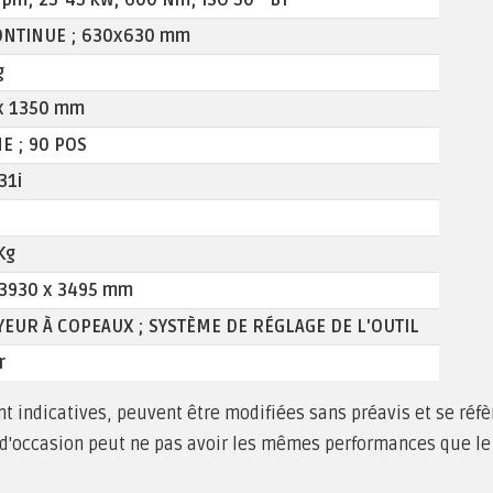
pm; 25-45 kW; 600 Nm; ISO 50 - BT
CONTINUE ; 630x630 mm
g
x 1350 mm
E ; 90 POS
31i
Kg
 3930 x 3495 mm
EUR À COPEAUX ; SYSTÈME DE RÉGLAGE DE L'OUTIL
r
 indicatives, peuvent être modifiées sans préavis et se réfè
 d'occasion peut ne pas avoir les mêmes performances que le 