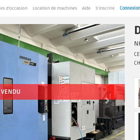
es d'occasion
Location de machines
Aide
S'inscrire
Connexio
N
CE
CH
VENDU
Next