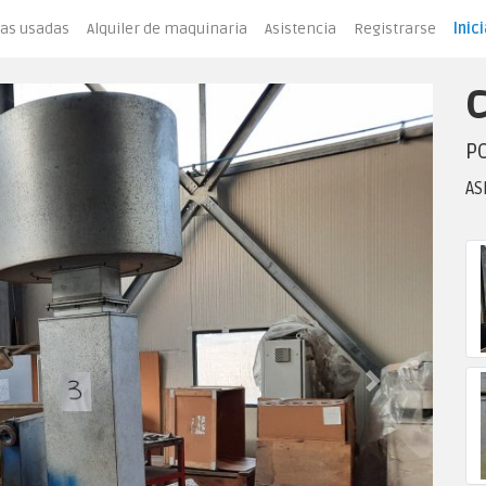
as usadas
Alquiler de maquinaria
Asistencia
Registrarse
Inic
PO
AS
Next