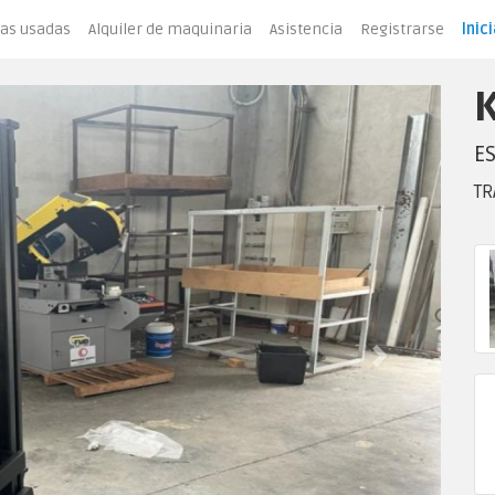
as usadas
Alquiler de maquinaria
Asistencia
Registrarse
Inic
E
TR
Next