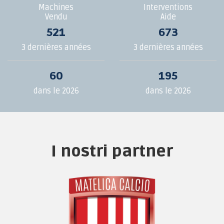
Machines
Interventions
Vendu
Aide
521
673
3 dernières années
3 dernières années
60
195
dans le 2026
dans le 2026
I nostri partner